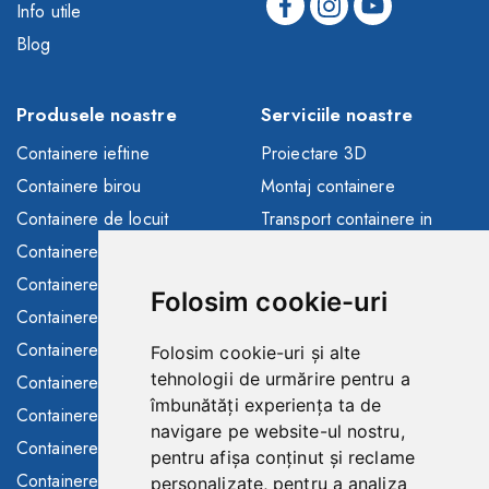
Info utile
Blog
Produsele noastre
Serviciile noastre
Containere ieftine
Proiectare 3D
Containere birou
Montaj containere
Containere de locuit
Transport containere in
toata Europa
Containere depozitare
Solutii finantare
Containere sanitare
Folosim cookie-uri
Consultanta/asistenta
Containere santier
Buyback containere folosite
Containere maritime
Folosim cookie-uri și alte
Containere de inchiriat
tehnologii de urmărire pentru a
Containere modulare
îmbunătăți experiența ta de
Toalete ecologice de
Containere frigorifice
navigare pe website-ul nostru,
inchiriat
Containere comerciale
pentru afișa conținut și reclame
Gard mobil de inchiriat
Containere SH
personalizate, pentru a analiza