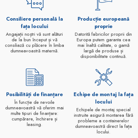
Consiliere personală la
Producție europeană
fața locului
proprie
Angajații noștri vă sunt alături
Datorită fabricilor proprii din
de la bun început și vă
Europa putem garanta cea
consiliază cu plăcere în limba
mai înaltă calitate, o gamă
dumneavoastră maternă.
largă de produse și
disponibilitate continuă.
Posibilități de finanțare
Echipe de montaj la fața
locului
În funcție de nevoile
dumneavoastră vă oferim mai
Echipele de montaj special
multe tipuri de finanțare:
instruite asigură montarea fără
cumpărare, închirere și
probleme a containerelor
leasing.
dumneavoastră direct la fața
locului.