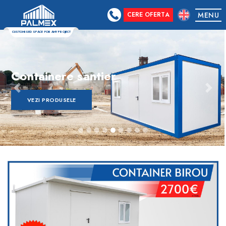
CERE OFERTA
MENU
CUSTOMISED SPACE FOR ANY PROJECT
Containere de locuit
disponibile in mai multe dimensiuni
Previous
Nex
VEZI PRODUSELE