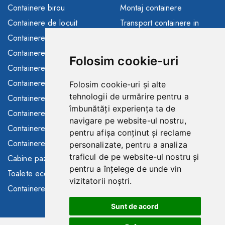
Containere birou
Montaj containere
Containere de locuit
Transport containere in
toata Europa
Containere depozitare
Solutii finantare
Containere sanitare
Folosim cookie-uri
Consultanta/asistenta
Containere santier
Buyback containere folosite
Containere maritime
Folosim cookie-uri și alte
Containere de inchiriat
tehnologii de urmărire pentru a
Containere modulare
îmbunătăți experiența ta de
Toalete ecologice de
Containere frigorifice
navigare pe website-ul nostru,
inchiriat
Containere comerciale
pentru afișa conținut și reclame
Gard mobil de inchiriat
Containere SH
personalizate, pentru a analiza
traficul de pe website-ul nostru și
Cabine paza
pentru a înțelege de unde vin
Toalete ecologice
vizitatorii noștri.
Containere in stoc
Sunt de acord