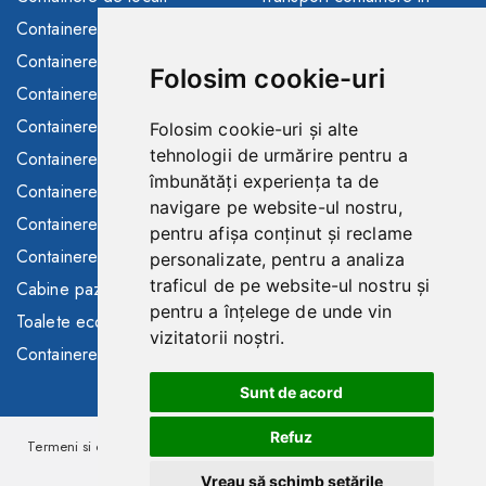
toata Europa
Containere depozitare
Solutii finantare
Containere sanitare
Folosim cookie-uri
Consultanta/asistenta
Containere santier
Buyback containere folosite
Containere maritime
Folosim cookie-uri și alte
Containere de inchiriat
tehnologii de urmărire pentru a
Containere modulare
îmbunătăți experiența ta de
Toalete ecologice de
Containere frigorifice
navigare pe website-ul nostru,
inchiriat
Containere comerciale
pentru afișa conținut și reclame
Gard mobil de inchiriat
Containere SH
personalizate, pentru a analiza
traficul de pe website-ul nostru și
Cabine paza
pentru a înțelege de unde vin
Toalete ecologice
vizitatorii noștri.
Containere in stoc
Sunt de acord
Refuz
Termeni si conditii
Politica de confidentialitate
Copyright © 2026
PALMEX CM.
Vreau să schimb setările