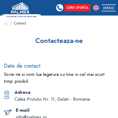
CERE OFERTA
MENU
Contact
CUSTOMISED SPACE FOR ANY PROJECT
Contacteaza-ne
Date de contact
Scrie-ne si vom lua legatura cu tine in cel mai scurt
timp posibil.
Adresa
Calea Prutului Nr. 11, Galati - Romania
E-mail
info@palmex.ro