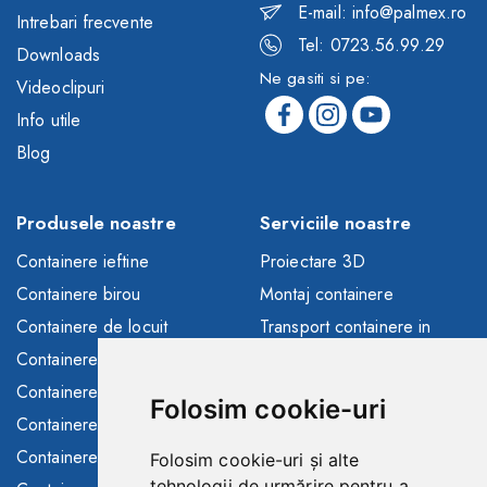
E-mail: info@palmex.ro
Intrebari frecvente
Tel: 0723.56.99.29
Downloads
Ne gasiti si pe:
Videoclipuri
Info utile
Blog
Produsele noastre
Serviciile noastre
Containere ieftine
Proiectare 3D
Containere birou
Montaj containere
Containere de locuit
Transport containere in
toata Europa
Containere depozitare
Solutii finantare
Containere sanitare
Folosim cookie-uri
Consultanta/asistenta
Containere santier
Buyback containere folosite
Containere maritime
Folosim cookie-uri și alte
Containere de inchiriat
tehnologii de urmărire pentru a