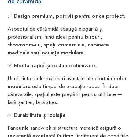
de cărămidă
✅
Design premium, potrivit pentru orice proiect.
Aspectul de cărămidă adaugă eleganță și
profesionalism, fiind ideal pentru
birouri,
showroom-uri, spații comerciale, cabinete
medicale sau locuințe modulare
.
✅
Montaj rapid și costuri optimizate.
Unul dintre cele mai mari avantaje ale
containerelor
modulare
este timpul de execuție redus. În doar
câteva zile, spațiul este pregătit pentru utilizare —
fără șantier, fără stres.
✅
Durabilitate și izolație
Panourile sandwich și structura metalică asigură o
rezistență excelentă în timp
, indiferent de condițiile