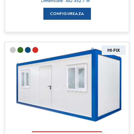
Dimensiune
:
4x2.4x2.7 m
CONFIGUREAZA
HI-FIX