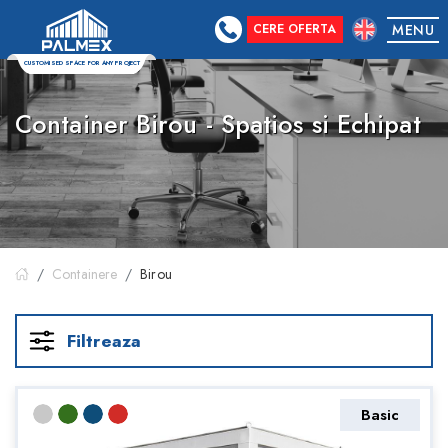
CERE OFERTA
MENU
CUSTOMISED SPACE FOR ANY PROJECT
Container Birou - Spatios si Echipat
Containere
Birou
Filtreaza
Basic