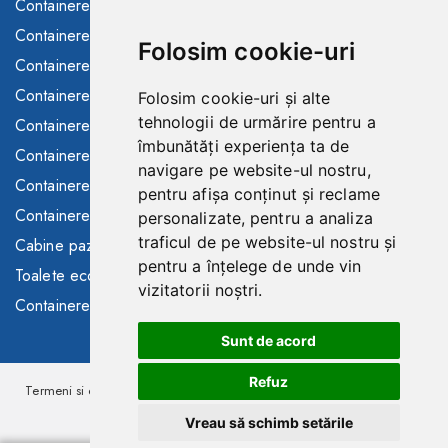
toata Europa
Containere depozitare
Solutii finantare
Containere sanitare
Folosim cookie-uri
Consultanta/asistenta
Containere santier
Buyback containere folosite
Containere maritime
Folosim cookie-uri și alte
Containere de inchiriat
tehnologii de urmărire pentru a
Containere modulare
îmbunătăți experiența ta de
Toalete ecologice de
Containere frigorifice
navigare pe website-ul nostru,
inchiriat
Containere comerciale
pentru afișa conținut și reclame
Gard mobil de inchiriat
Containere SH
personalizate, pentru a analiza
traficul de pe website-ul nostru și
Cabine paza
pentru a înțelege de unde vin
Toalete ecologice
vizitatorii noștri.
Containere in stoc
Sunt de acord
Refuz
Termeni si conditii
Politica de confidentialitate
Copyright © 2026
PALMEX CM.
Vreau să schimb setările