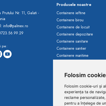
Produsele noastre
 Prutului Nr. 11, Galati -
Containere ieftine
nia
Containere birou
l: info@palmex.ro
Containere de locuit
 0723.56.99.29
Containere depozitare
Containere sanitare
i pe:
Containere santier
Containere maritime
Containere modulare
Containere frigorifice
Folosim cookie
Containere comerciale
Containere SH
Folosim cookie-uri și a
Cabine paza
experiența ta de naviga
reclame personalizate, 
Toalete ecologice
pentru a înțelege de und
Containere in stoc