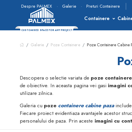
Despre PALMEX
·
Galerie
·
Preturi Containere
Containere
Cabin
CUSTOMISED SPACE FOR ANY PROJECT
Galerie
Poze Containere
Poze Containere Cabine 
Po
Descopera o selectie variata de
poze containere
de obiective. In aceasta pagina vei gasi
imagini c
utilizare zilnica.
Galeria cu
poze
containere cabine paza
include 
Fiecare proiect evidentiaza avantajele acestor struc
personalului de paza. Prin aceste
imagini cu con