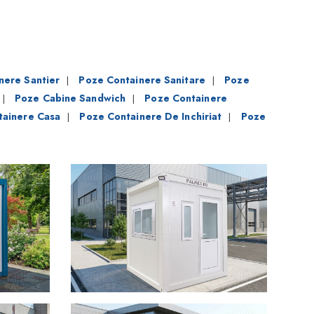
nere Santier
Poze Containere Sanitare
Poze
|
|
Poze Cabine Sandwich
Poze Containere
|
|
tainere Casa
Poze Containere De Inchiriat
Poze
|
|