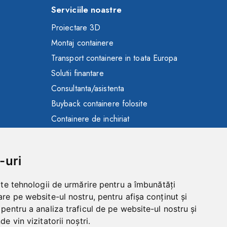
Serviciile noastre
Proiectare 3D
Montaj containere
Transport containere in toata Europa
Solutii finantare
Consultanta/asistenta
Buyback containere folosite
Containere de inchiriat
Toalete ecologice de inchiriat
Gard mobil de inchiriat
-uri
lte tehnologii de urmărire pentru a îmbunătăți
re pe website-ul nostru, pentru afișa conținut și
pentru a analiza traficul de pe website-ul nostru și
e vin vizitatorii noștri.