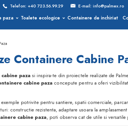
Telefon:
+40 723.56.99.29
E-mail:
info@palmex.ro
e paza
Toalete ecologice
Containere de inchiriat
Co
Paza
ze Containere Cabine P
 cabine paza
si inspira-te din proiectele realizate de Palme
ontainere cabine paza
concepute pentru a oferi vizibilitat
exemple potrivite pentru santiere, spatii comerciale, parcari
turi: constructie rezistenta, adaptare usoara la amplasament s
tainere cabine paza
, poti observa cat de utile si versatile 