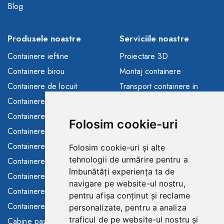
Blog
Produsele noastre
Serviciile noastre
Containere ieftine
Proiectare 3D
Containere birou
Montaj containere
Containere de locuit
Transport containere in
toata Europa
Containere depozitare
Solutii finantare
Containere sanitare
Folosim cookie-uri
Consultanta/asistenta
Containere santier
Buyback containere folosite
Containere maritime
Folosim cookie-uri și alte
Containere de inchiriat
tehnologii de urmărire pentru a
Containere modulare
îmbunătăți experiența ta de
Toalete ecologice de
Containere frigorifice
navigare pe website-ul nostru,
inchiriat
Containere comerciale
pentru afișa conținut și reclame
Gard mobil de inchiriat
Containere SH
personalizate, pentru a analiza
traficul de pe website-ul nostru și
Cabine paza