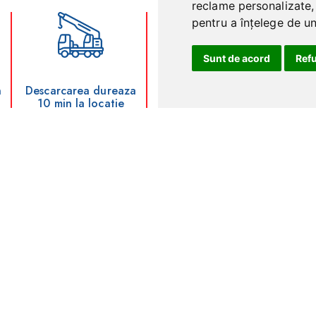
reclame personalizate, 
pentru a înțelege de und
Sunt de acord
Ref
n
Descarcarea dureaza
Protectie UV pentru
De
10 min la locatie
plastic si vopsea
nte intrebari puse de clienti.
ru persoane cu dizabilitati?
lasarea containerelor?