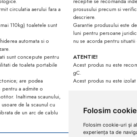
ologice.
receptie se recomanda indepar
it circulatia aerului fara a
prosusului precum si verific
descriere.
umai 110kg) toaletele sunt
Garantie produsului este de
luni pentru persoane juridic
chiderea automata si o
nu se acorda pentru situatii 
zare.
tati sunt concepute pentru
ATENTIE!
litati de toaleta portabile
Acest produs nu este recom
gC.
tectonice; are podea
Acest produs nu este izolat
sa pentru a admite o
titor. Inaltimea scaunului,
i usoare de la scaunul cu
Folosim cookie
librata de un arc de cablu
Folosim cookie-uri și a
experiența ta de naviga