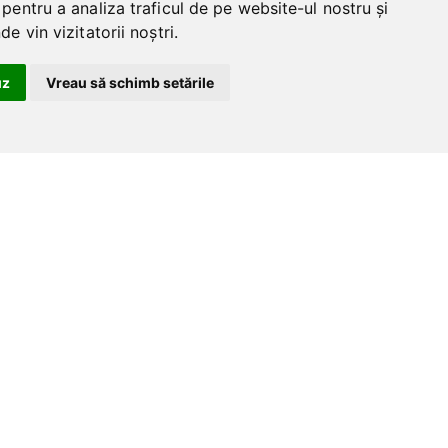
pentru a analiza traficul de pe website-ul nostru și
e vin vizitatorii noștri.
uz
Vreau să schimb setările
stinatii multiple
Ramane sa te
concentrezi
pe planul tau de
afaceri