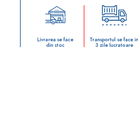
Livrarea se face
Transportul se face i
din stoc
3 zile lucratoare
Intrebari frecvente
Mai jos puteti regasi raspunsurile la cele mai frecve
Ce greutate are o toaleta ecologica pent
Cum sunt livrate toaletele ecologice?
Este nevoie de o autorizatie pentru amp