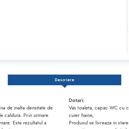
Descriere
Dotari:
na de inalta densitate de
Vas toaleta, capac WC cu co
de caldura. Prin urmare
cuier haine,
are. Este rezultatul a
Produsul se livreaza in stare 