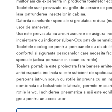
multor ani de experienta in productia toaletelor ec
Toaletele sunt prevazute cu grille de aerisire ce perm
lasa patrunderea insectelor in cabina.
Datorita canelurilor speciale si greutatea redusa (n
usor de manevrat.
Usa este prevazuta cu arcuri ascunse ce asigura in
incuietoare cu indicator (Liber-Ocupat) de semnali
Toaletele ecologice pentru persoanele cu dizabili
confortul si siguranta persoanelor care necesita faci
speciale (adica persoane in scaun cu rotile).
Toaleta portabila este proiectata fara bariere arhi
antiderapanta inclinata si este suficient de spatioa
persoana intr-un scaun cu rotile impreuna cu un inso
combinata cu balustradele laterale, permite miscar
rotile la wc. Inchiderea pneumatica a usii este echi
greu pentru un acces usor.