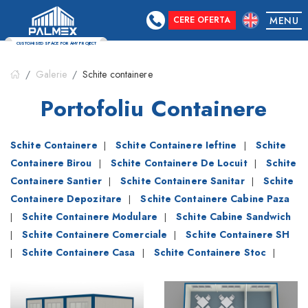
CERE OFERTA
MENU
CUSTOMISED SPACE FOR ANY PROJECT
Galerie
Schite containere
Portofoliu Containere
Schite Containere
Schite Containere Ieftine
Schite
|
|
Containere Birou
Schite Containere De Locuit
Schite
|
|
Containere Santier
Schite Containere Sanitar
Schite
|
|
Containere Depozitare
Schite Containere Cabine Paza
|
Schite Containere Modulare
Schite Cabine Sandwich
|
|
Schite Containere Comerciale
Schite Containere SH
|
|
Schite Containere Casa
Schite Containere Stoc
|
|
|