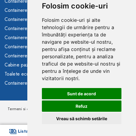
Containere sanitare
Folosim cookie-uri
Consultanta/asistenta
Containere santier
Buyback containere folosite
Containere maritime
Folosim cookie-uri și alte
Containere de inchiriat
tehnologii de urmărire pentru a
Containere modulare
îmbunătăți experiența ta de
Toalete ecologice de
Containere frigorifice
navigare pe website-ul nostru,
inchiriat
Containere comerciale
pentru afișa conținut și reclame
Gard mobil de inchiriat
Containere SH
personalizate, pentru a analiza
traficul de pe website-ul nostru și
Cabine paza
pentru a înțelege de unde vin
Toalete ecologice
vizitatorii noștri.
Containere in stoc
Sunt de acord
Refuz
Termeni si conditii
Politica de confidentialitate
Copyright © 2026
PALMEX CM.
Vreau să schimb setările
Lista preturi
Containere
Contact