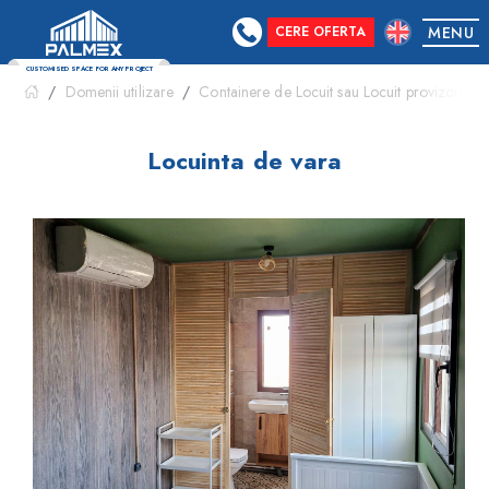
CERE OFERTA
MENU
Domenii utilizare
Containere de Locuit sau Locuit provizoriu
CUSTOMISED SPACE FOR ANY PROJECT
Locuinta de vara