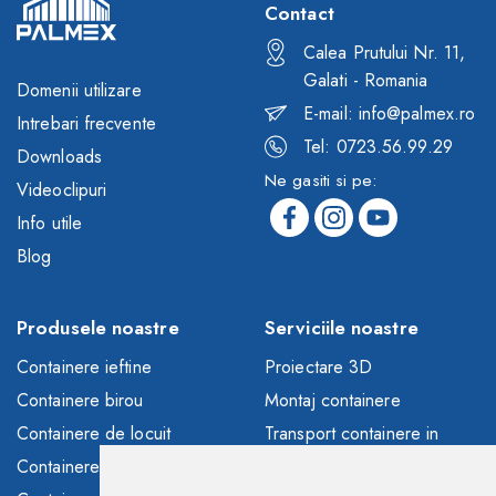
Contact
Calea Prutului Nr. 11,
Galati - Romania
Domenii utilizare
E-mail: info@palmex.ro
Intrebari frecvente
Tel: 0723.56.99.29
Downloads
Ne gasiti si pe:
Videoclipuri
Info utile
Blog
Produsele noastre
Serviciile noastre
Containere ieftine
Proiectare 3D
Containere birou
Montaj containere
Containere de locuit
Transport containere in
toata Europa
Containere depozitare
Solutii finantare