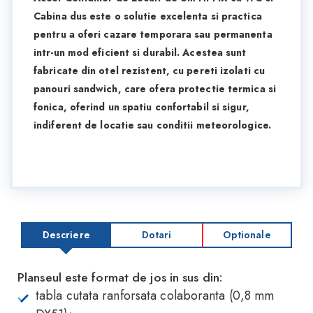
Cabina dus este o solutie excelenta si practica
pentru a oferi cazare temporara sau permanenta
intr-un mod eficient si durabil. Acestea sunt
fabricate din otel rezistent, cu pereti izolati cu
panouri sandwich, care ofera protectie termica si
fonica, oferind un spatiu confortabil si sigur,
indiferent de locatie sau conditii meteorologice.
Descriere
Dotari
Optionale
Planseul este format de jos in sus din:
tabla cutata ranforsata colaboranta (0,8 mm