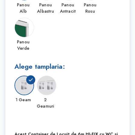
Panou
Panou
Panou
Panou
Alb
Albastru
Antracit
Rosu
Panou
Verde
Alege tamplaria:
1 Geam
2
Geamuri
Acest Container de Locuit de 6m HI-FIX cu WC si