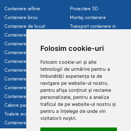
Containere ieftine
Proiectare 3D
Containere birou
Montaj containere
Containere de locuit
Transport containere in
toata Europa
Containere depozitare
Solutii finantare
Containere sanitare
Folosim cookie-uri
Consultanta/asistenta
Containere santier
Buyback containere folosite
Containere maritime
Folosim cookie-uri și alte
Containere de inchiriat
tehnologii de urmărire pentru a
Containere modulare
îmbunătăți experiența ta de
Toalete ecologice de
Containere frigorifice
navigare pe website-ul nostru,
inchiriat
Containere comerciale
pentru afișa conținut și reclame
Gard mobil de inchiriat
Containere SH
personalizate, pentru a analiza
traficul de pe website-ul nostru și
Cabine paza
pentru a înțelege de unde vin
Toalete ecologice
vizitatorii noștri.
Containere in stoc