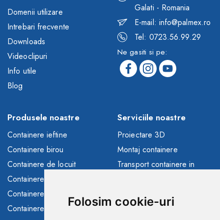
Galati - Romania
Domenii utilizare
E-mail: info@palmex.ro
Intrebari frecvente
Tel: 0723.56.99.29
Downloads
Ne gasiti si pe:
Videoclipuri
Info utile
Blog
Produsele noastre
Serviciile noastre
Containere ieftine
Proiectare 3D
Containere birou
Montaj containere
Containere de locuit
Transport containere in
toata Europa
Containere depozitare
Solutii finantare
Containere sanitare
Folosim cookie-uri
Consultanta/asistenta
Containere santier