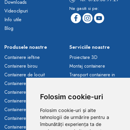
Downloads
Ne gasiti si pe:
Videoclipuri
Info utile
Blog
Produsele noastre
Serviciile noastre
Containere ieftine
Proiectare 3D
Containere birou
Montaj containere
Containere de locuit
Transport containere in
toata Europa
Containere depozitare
Solutii finantare
Containere sanitare
Folosim cookie-uri
Consultanta/asistenta
Containere santier
Buyback containere folosite
Containere maritime
Folosim cookie-uri și alte
Containere de inchiriat
tehnologii de urmărire pentru a
Containere modulare
îmbunătăți experiența ta de
Toalete ecologice de
Containere frigorifice