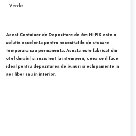
Verde
Acest Container de Depozitare de 6m HI-FIX este o
solutie excelenta pentru necesitatile de stocare
temporara sau permanenta. Acesta este fabricat din
otel durabil si rezistent la intemperii, ceea ce il face
ideal pentru depozitarea de bunuri si echipamente in
aer liber sau in interior.