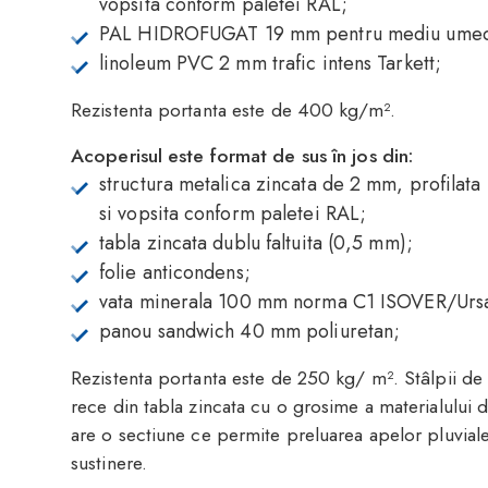
vopsita conform paletei RAL;
PAL HIDROFUGAT 19 mm pentru mediu ume
linoleum PVC 2 mm trafic intens Tarkett;
Rezistenta portanta este de 400 kg/m².
Acoperisul este format de sus în jos din:
structura metalica zincata de 2 mm, profilata 
si vopsita conform paletei RAL;
tabla zincata dublu faltuita (0,5 mm);
folie anticondens;
vata minerala 100 mm norma C1 ISOVER/Urs
panou sandwich 40 mm poliuretan;
Rezistenta portanta este de 250 kg/ m². Stâlpii de s
rece din tabla zincata cu o grosime a materialulu
are o sectiune ce permite preluarea apelor pluviale
sustinere.