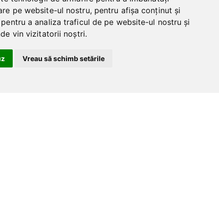
re pe website-ul nostru, pentru afișa conținut și
pentru a analiza traficul de pe website-ul nostru și
e vin vizitatorii noștri.
uz
Vreau să schimb setările
Volum spatiu
Ramane sa te
ozitare 38.88 m3
concentrezi
pe planul tau de
afaceri