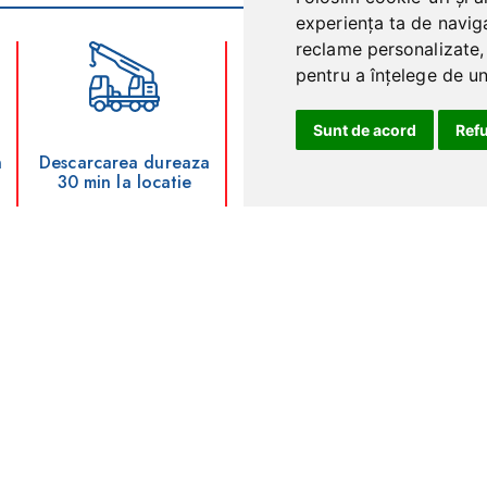
experiența ta de naviga
reclame personalizate, 
pentru a înțelege de und
Sunt de acord
Ref
n
Descarcarea dureaza
Dispune de loc pentru
30 min la locatie
dulapuri si rafturi
dep
metalice
nte intrebari puse de clienti.
itare de 6m?
lex?