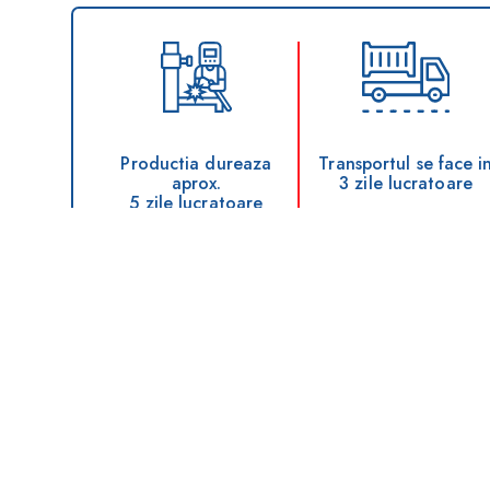
Productia dureaza
Transportul se face i
aprox.
3 zile lucratoare
5 zile lucratoare
Intrebari frecvente
Mai jos puteti regasi raspunsurile la cele mai frecve
Ce greutate are un Container de Depoz
Care este diferenta dintre Hi-Fix si Hi-F