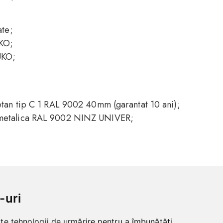
ate;
UKO;
UKO;
tan tip C 1 RAL 9002 40mm (garantat 10 ani);
metalica RAL 9002 NINZ UNIVER;
-uri
lte tehnologii de urmărire pentru a îmbunătăți