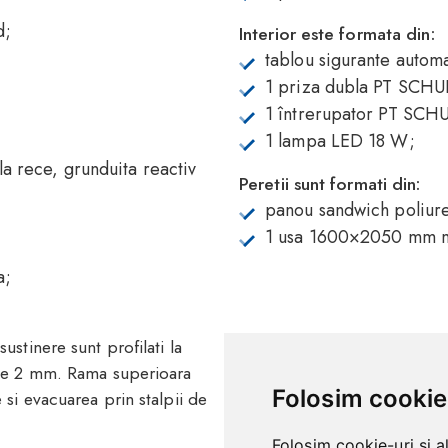
d;
Interior este formata din:
tablou sigurante autom
1 priza dubla PT SCH
1 întrerupator PT SCH
1 lampa LED 18 W;
la rece, grunduita reactiv
Peretii sunt formati din:
panou sandwich poliure
1 usa 1600×2050 mm 
a;
ustinere sunt profilati la
i de 2 mm. Rama superioara
Folosim cookie
 si evacuarea prin stalpii de
Folosim cookie-uri și a